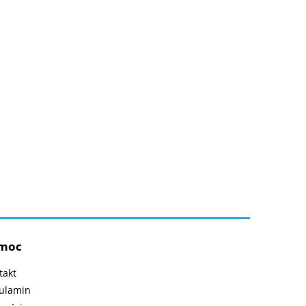
moc
takt
ulamin