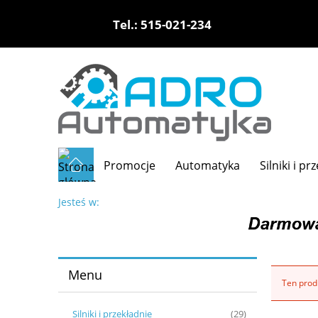
Tel.: 515-021-234
Promocje
Automatyka
Silniki i pr
Jesteś w:
Menu
Ten produ
Silniki i przekładnie
(29)