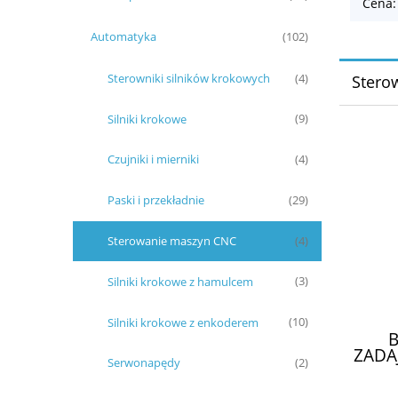
Cena:
Automatyka
(102)
Sterowniki silników krokowych
(4)
Stero
Silniki krokowe
(9)
Czujniki i mierniki
(4)
Paski i przekładnie
(29)
Sterowanie maszyn CNC
(4)
Silniki krokowe z hamulcem
(3)
Silniki krokowe z enkoderem
(10)
ZADAJ
Serwonapędy
(2)
MAC