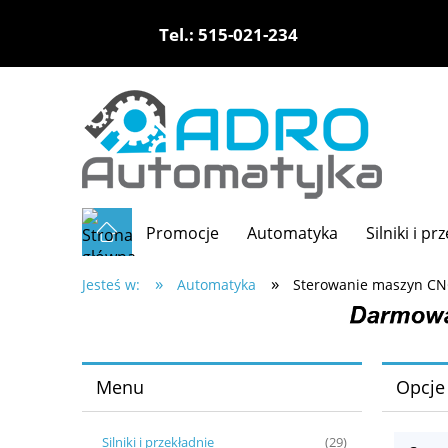
Tel.: 515-021-234
Promocje
Automatyka
Silniki i pr
»
»
Jesteś w:
Automatyka
Sterowanie maszyn C
Menu
Opcje
Silniki i przekładnie
(29)