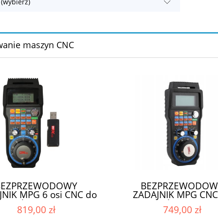
 (wybierz)
wanie maszyn CNC
BEZPRZEWODOWY
BEZPRZEWODOW
NIK MPG 6 osi CNC do
ZADAJNIK MPG CNC
H3 PikoCNC WHB04-B
MACH3 PikoCNC WHB
819,00 zł
749,00 zł