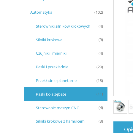
Automatyka
(102)
Sterowniki silników krokowych
(4)
Silniki krokowe
(9)
Czujniki i mierniki
(4)
Paski i przekładnie
(29)
Przekładnie planetarne
(18)
Paski koła zębate
(11)
Sterowanie maszyn CNC
(4)
Silniki krokowe z hamulcem
(3)
Opi