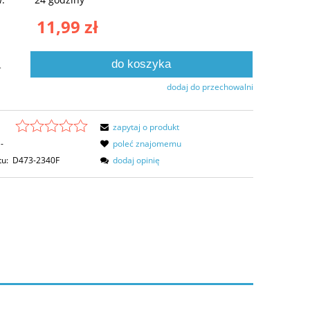
11,99 zł
do koszyka
.
dodaj do przechowalni
zapytaj o produkt
-
poleć znajomemu
tu:
D473-2340F
dodaj opinię