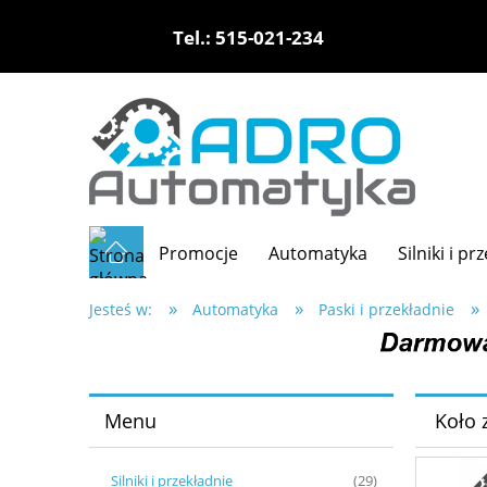
Tel.: 515-021-234
Promocje
Automatyka
Silniki i pr
»
»
»
Jesteś w:
Automatyka
Paski i przekładnie
Menu
Koło 
Silniki i przekładnie
(29)