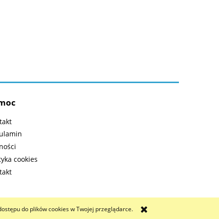
moc
takt
ulamin
ności
tyka cookies
takt
dostępu do plików cookies w Twojej przeglądarce.