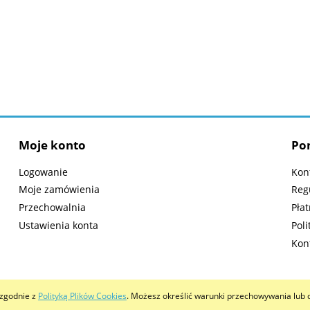
Moje konto
Po
Logowanie
Kon
Moje zamówienia
Reg
Przechowalnia
Płat
Ustawienia konta
Poli
Kon
i zgodnie z
Polityką Plików Cookies
. Możesz określić warunki przechowywania lub 
Sklep internetowy Shoper.pl