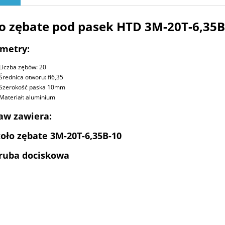
o zębate pod pasek HTD 3M-20T-6,35B
metry:
Liczba zębów: 20
Średnica otworu: fi6,35
Szerokość paska 10mm
Materiał: aluminium
aw zawiera:
koło zębate 3M-20T-6,35B-10
śruba dociskowa