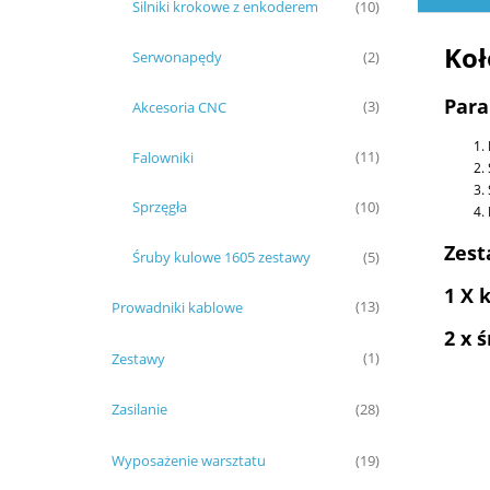
Silniki krokowe z enkoderem
(10)
Koł
Serwonapędy
(2)
Para
Akcesoria CNC
(3)
Falowniki
(11)
Sprzęgła
(10)
Zest
Śruby kulowe 1605 zestawy
(5)
1 X 
Prowadniki kablowe
(13)
2 x 
Zestawy
(1)
Zasilanie
(28)
Wyposażenie warsztatu
(19)