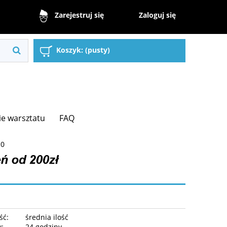
Zaloguj się
Zarejestruj się
Koszyk:
(pusty)
e warsztatu
FAQ
10
ść:
średnia ilość
w:
24 godziny