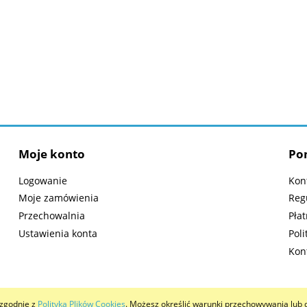
Moje konto
Po
Logowanie
Kon
Moje zamówienia
Reg
Przechowalnia
Płat
Ustawienia konta
Poli
Kon
i zgodnie z
Polityką Plików Cookies
. Możesz określić warunki przechowywania lub 