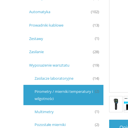
Automatyka
(102)
Prowadniki kablowe
(13)
Zestawy
(1)
Zasilanie
(28)
Wyposażenie warsztatu
(19)
Zasilacze laboratoryjne
(14)
Pirometry / mierniki temperatury i
(2)
wilgotności
Multimetry
(1)
Pozostałe mierniki
(2)
Opi