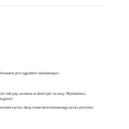
alizowane jest sygnałem dźwiękowym.
ść odczyty zarówna w dzień jak i w nocy. Wyświetlacz
syjność.
zerwieni przez dany materiał emitowanego przez pirometr.