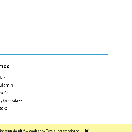
moc
takt
ulamin
ności
tyka cookies
takt
dostępu do plików cookies w Twojej przeglądarce.