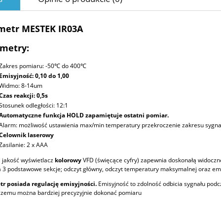
metr MESTEK IR03A
metry:
Zakres pomiaru: -50℃ do 400℃
Emisyjność: 0,10 do 1,00
Widmo: 8-14um
Czas reakcji: 0,5s
Stosunek odległości: 12:1
Automatyczne funkcja HOLD zapamiętuje ostatni pomiar.
Alarm: możliwość ustawienia max/min temperatury przekroczenie zakresu sygn
Celownik laserowy
Zasilanie: 2 x AAA
 jakość wyświetlacz
kolorowy
VFD (święcące cyfry) zapewnia doskonałą widoczno
 3 podstawowe sekcje; odczyt główny, odczyt temperatury maksymalnej oraz emi
tr posiada regulację emisyjności.
Emisyjność to zdolność odbicia sygnału podc
czemu można bardziej precyzyjnie dokonać pomiaru