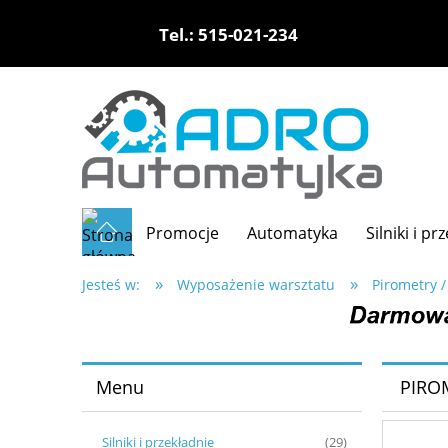
Tel.: 515-021-234
Promocje
Automatyka
Silniki i pr
»
»
Jesteś w:
Wyposażenie warsztatu
Pirometry /
Menu
PIRO
Silniki i przekładnie
(29)