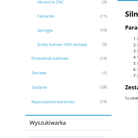
Akcesoria CNC
(3)
Sil
Falowniki
(11)
Para
Sprzęgła
(10)
Śruby kulowe 1605 zestawy
(5)
Prowadniki kablowe
(13)
Zestawy
(1)
Zest
Zasilanie
(28)
1x siln
Wyposażenie warsztatu
(19)
Wyszukiwarka