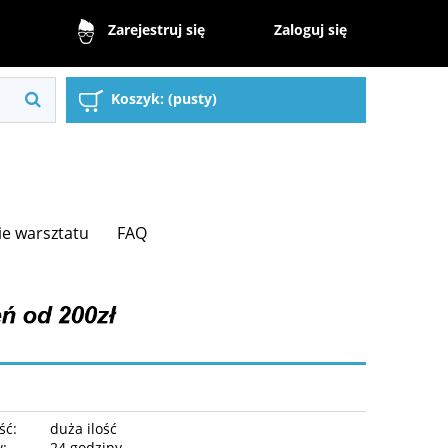
Zaloguj się
Zarejestruj się
Koszyk:
(pusty)
e warsztatu
FAQ
ść:
duża ilość
w:
24 godziny