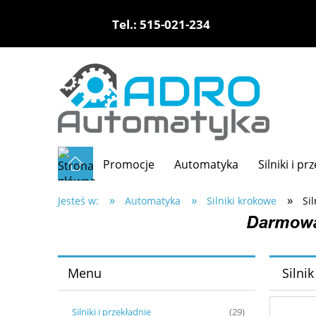
Tel.: 515-021-234
Promocje
Automatyka
Silniki i pr
»
»
»
Jesteś w:
Automatyka
Silniki krokowe
Si
Menu
Silni
Silniki i przekładnie
(29)