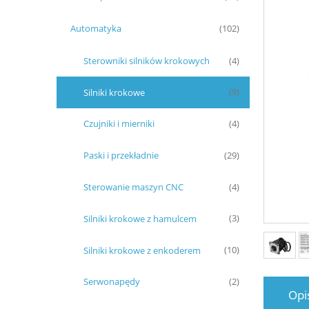
Automatyka
(102)
Sterowniki silników krokowych
(4)
Silniki krokowe
(9)
Czujniki i mierniki
(4)
Paski i przekładnie
(29)
Sterowanie maszyn CNC
(4)
Silniki krokowe z hamulcem
(3)
Silniki krokowe z enkoderem
(10)
Serwonapędy
(2)
Opi