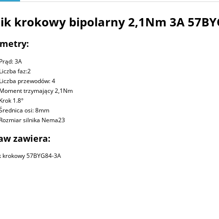
nik krokowy bipolarny 2,1Nm 3A 57BY
metry:
Prąd: 3A
Liczba faz:2
Liczba przewodów: 4
Moment trzymający 2,1Nm
Krok 1.8°
Średnica osi: 8mm
Rozmiar silnika Nema23
aw zawiera:
ik krokowy 57BYG84-3A