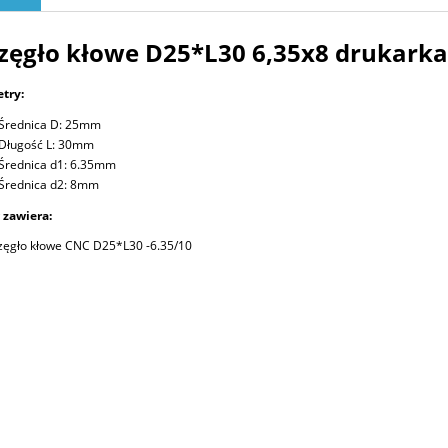
zęgło kłowe D25*L30 6,35x8 drukark
try:
Średnica D: 25mm
Długość L: 30mm
Średnica d1: 6.35mm
Średnica d2: 8mm
 zawiera:
zęgło kłowe CNC D25*L30 -6.35/10