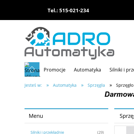
Tel.: 515-021-234
Promocje
Automatyka
Silniki i pr
»
»
»
Jesteś w:
Automatyka
Sprzęgła
Sprzęgło
Menu
Sprzę
Silniki i przekładnie
(29)