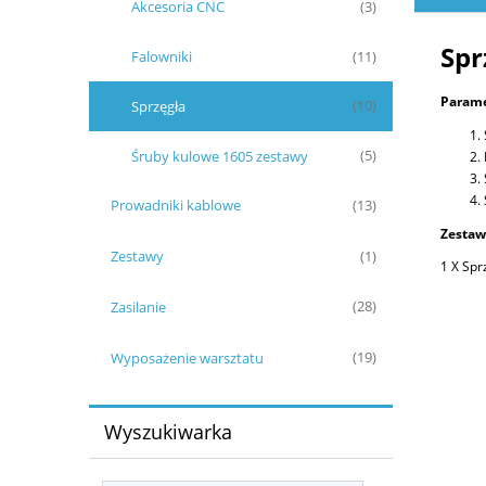
Akcesoria CNC
(3)
Spr
Falowniki
(11)
Parame
Sprzęgła
(10)
Śruby kulowe 1605 zestawy
(5)
Prowadniki kablowe
(13)
Zestaw
Zestawy
(1)
1 X Spr
Zasilanie
(28)
Wyposażenie warsztatu
(19)
Wyszukiwarka