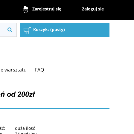
Zaloguj się
Zarejestruj się
Koszyk:
(pusty)
e warsztatu
FAQ
ść:
duża ilość
w:
24 godziny