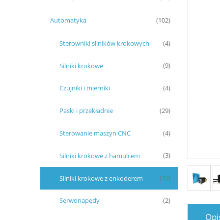
Automatyka
(102)
Sterowniki silników krokowych
(4)
Silniki krokowe
(9)
Czujniki i mierniki
(4)
Paski i przekładnie
(29)
Sterowanie maszyn CNC
(4)
Silniki krokowe z hamulcem
(3)
Silniki krokowe z enkoderem
(10)
Serwonapędy
(2)
Opi