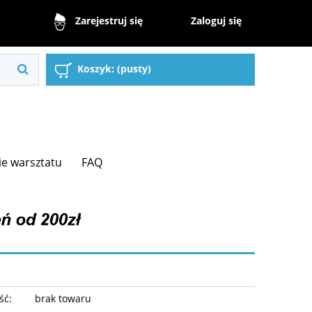
Zaloguj się
Zarejestruj się
Koszyk:
(pusty)
e warsztatu
FAQ
ść:
brak towaru