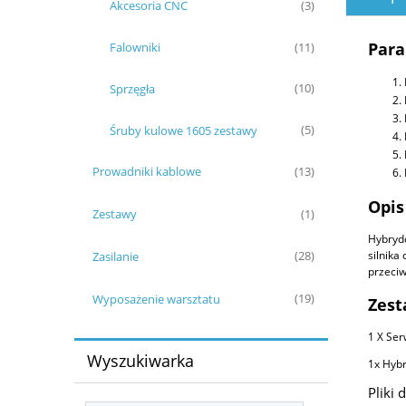
Akcesoria CNC
(3)
Para
Falowniki
(11)
Sprzęgła
(10)
Śruby kulowe 1605 zestawy
(5)
Prowadniki kablowe
(13)
Opis
Zestawy
(1)
Hybrydo
silnika
Zasilanie
(28)
przeciw
Wyposażenie warsztatu
(19)
Zest
1 X Ser
Wyszukiwarka
1x Hyb
Pliki 