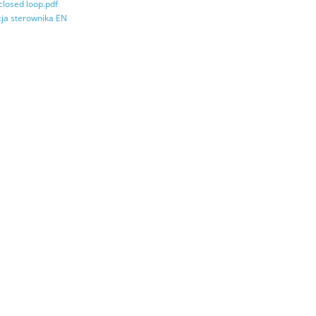
losed loop.pdf
cja sterownika EN