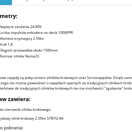
metry:
Napięcie zasilania 24-80V
Liczba impulsów enkodera na obrót 1000PPR
Moment trzymający 2.5Nm
Krok 1.8
Długość przewodów około 1500mm
Rozmiar silnika Nema23
we napędy są połączeniem silników krokowych oraz Servonapędów. Dzięki zain
 czego nie można powiedzieć o napędach opartych na tradycyjnych silnikach kro
ieństwie do tradycyjnych silników krokowych nie ma możliwości "zgubienia" kroku
aw zawiera:
wo sterownik silnika krokowego
rydowy silnik krokowy 2.5Nm 57BYG-84
do pobrania: