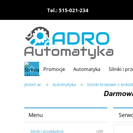
Tel.: 515-021-234
Promocje
Automatyka
Silniki i pr
»
»
Jesteś w:
Automatyka
Silniki krokowe z enko
Menu
Serwo
Silniki i przekładnie
(29)